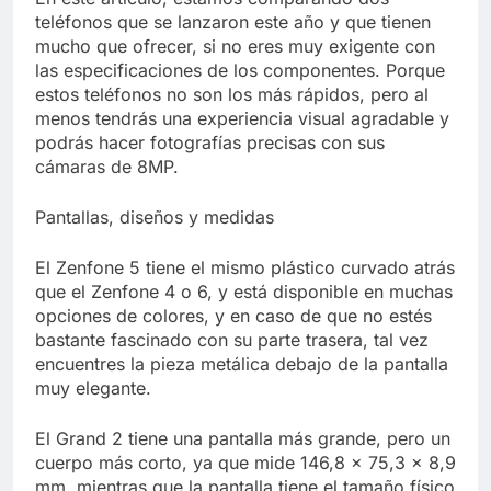
Libre
Crucero en México te
teléfonos que se lanzaron este año y que tienen
lleva a lugares
mucho que ofrecer, si no eres muy exigente con
paranormales con
7 Años Atrás
las especificaciones de los componentes. Porque
binoculares de visión
La Inteligencia Artificial
estos teléfonos no son los más rápidos, pero al
nocturna y reuniones de
deepfake de Samsung
menos tendrás una experiencia visual agradable y
secuestrados
fabrica un clip de
7 Años Atrás
podrás hacer fotografías precisas con sus
movimiento desde una
cámaras de 8MP.
sola foto
Pantallas, diseños y medidas
El Zenfone 5 tiene el mismo plástico curvado atrás
que el Zenfone 4 o 6, y está disponible en muchas
opciones de colores, y en caso de que no estés
bastante fascinado con su parte trasera, tal vez
encuentres la pieza metálica debajo de la pantalla
muy elegante.
El Grand 2 tiene una pantalla más grande, pero un
cuerpo más corto, ya que mide 146,8 × 75,3 × 8,9
mm, mientras que la pantalla tiene el tamaño físico