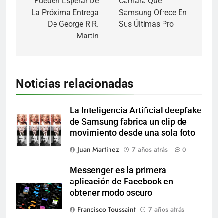
Pueden Esperar De
Cámara Que
La Próxima Entrega
Samsung Ofrece En
De George R.R.
Sus Últimas Pro
Martin
Noticias relacionadas
La Inteligencia Artificial deepfake
de Samsung fabrica un clip de
movimiento desde una sola foto
Juan Martinez
7 años atrás
0
Messenger es la primera
aplicación de Facebook en
obtener modo oscuro
Francisco Toussaint
7 años atrás