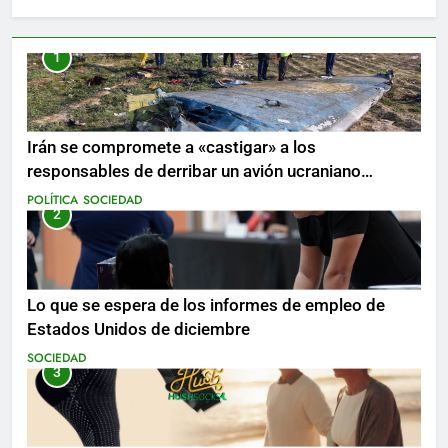
1
Irán se compromete a «castigar» a los
responsables de derribar un avión ucraniano
mientras se realizan arrestos
POLÍTICA
SOCIEDAD
2
Lo que se espera de los informes de empleo de
Estados Unidos de diciembre
SOCIEDAD
3