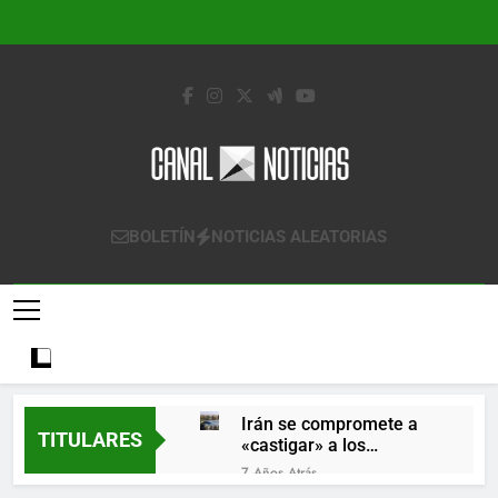
Saltar
al
contenido
Canal Noticias
Canal Noticias
BOLETÍN
NOTICIAS ALEATORIAS
Irán se compromete a
TITULARES
«castigar» a los
responsables de
7 Años Atrás
derribar un avión
Lo que se espera de los