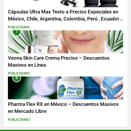
Cápsulas Ultra Max Testo a Precios Especiales en
México, Chile, Argentina, Colombia, Perú , Ecuador,
Costa Rica y Más
PUBLICITARIO
7
Veona Skin Care Crema Precios – Descuentos
Masivos en Línea
PUBLICITARIO
8
Pharma Flex RX en México – Descuentos Masivos
en Mercado Libre
PUBLICITARIO