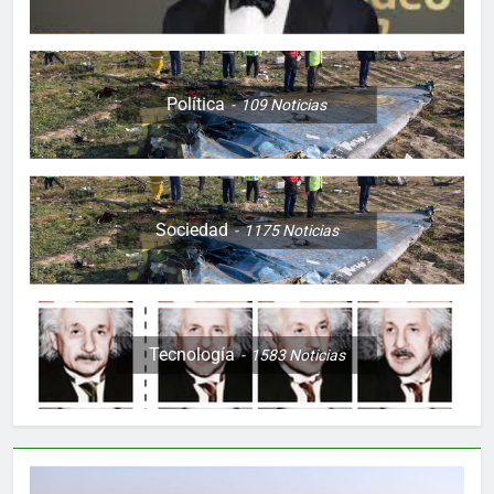
Política
109
Noticias
Sociedad
1175
Noticias
Tecnología
1583
Noticias