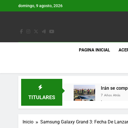
Saltar
domingo, 9 agosto, 2026
al
contenido
PAGINA INICIAL
ACE
Irán se comp
7 Años Atrás
TITULARES
Lo que se es
7 Años Atrás
Los últimos 
Inicio
Samsung Galaxy Grand 3: Fecha De Lanzami
7 Años Atrás