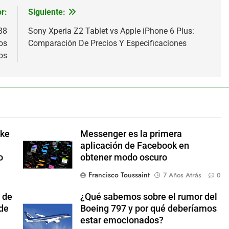
r:
Siguiente:
88
Sony Xperia Z2 Tablet vs Apple iPhone 6 Plus:
os
Comparación De Precios Y Especificaciones
os
ake
Messenger es la primera
aplicación de Facebook en
o
obtener modo oscuro
Francisco Toussaint
7 Años Atrás
0
 de
¿Qué sabemos sobre el rumor del
 de
Boeing 797 y por qué deberíamos
estar emocionados?