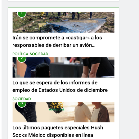
1
Irán se compromete a «castigar» a los
responsables de derribar un avión
ucraniano mientras se realizan arrestos
POLÍTICA
SOCIEDAD
2
Lo que se espera de los informes de
empleo de Estados Unidos de diciembre
SOCIEDAD
3
Los últimos paquetes especiales Hush
Socks México disponibles en línea