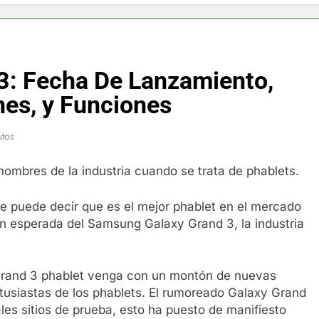
f y restaurador, Carl Ruiz, muere a los 44 años
nnedy entierra a otro miembro de la familia
3: Fecha De Lanzamiento,
a Max Testo a Precios Especiales en México, Chile, Argentina, 
nes, y Funciones
are Crema Precios – Descuentos Masivos en Línea
utos
RX en México – Descuentos Masivos en Mercado Libre
mbres de la industria cuando se trata de phablets.
éxico te lleva a lugares paranormales con binoculares de visi
se puede decir que es el mejor phablet en el mercado
ón esperada del Samsung Galaxy Grand 3, la industria
ia Artificial deepfake de Samsung fabrica un clip de movimien
Grand 3 phablet venga con un montón de nuevas
tusiastas de los phablets. El rumoreado Galaxy Grand
ales sitios de prueba, esto ha puesto de manifiesto