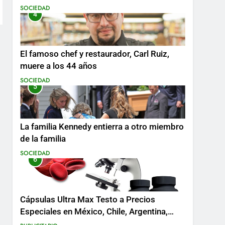
SOCIEDAD
4
El famoso chef y restaurador, Carl Ruiz,
muere a los 44 años
SOCIEDAD
5
La familia Kennedy entierra a otro miembro
de la familia
SOCIEDAD
6
Cápsulas Ultra Max Testo a Precios
Especiales en México, Chile, Argentina,
Colombia, Perú , Ecuador, Costa Rica y