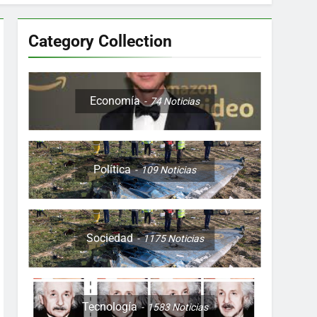
Category Collection
Colombia, Perú , Ecuador, Costa Rica y
Economía
74
Noticias
Política
109
Noticias
ón nocturna y reuniones de secuestrados
to desde una sola foto
Sociedad
1175
Noticias
Tecnología
1583
Noticias