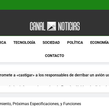
Canal Noticias
Canal Noticias
RCA
TECNOLOGÍA
SOCIEDAD
POLÍTICA
ECONOMÍA
CONTACTO
romete a «castigar» a los responsables de derribar un avión u
pera de los informes de empleo de Estados Unidos de diciemb
paquetes especiales Hush Socks México disponibles en línea
ento, Próximas Especificaciones, y Funciones