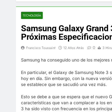
El famoso che
7 Años Atrás
La familia Ke
TECNOLOGÍA
7 Años Atrás
Samsung Galaxy Grand 
Cápsulas Ultr
Más
Próximas Especificacio
7 Años Atrás
Veona Skin C
0
Francisco Toussaint
12 Años Atrás
3 Min
7 Años Atrás
Pharma Flex 
Samsung ha conseguido uno de los mejores no
7 Años Atrás
Crucero en M
En particular, el Galaxy de Samsung Note 3 
7 Años Atrás
hoy en día. Sin embargo, con la nueva versi
La Inteligenc
se establece que se sacudió una vez más.
7 Años Atrás
Esto se debe a que se espera que el nuevo 
características que van a complacer a los en
3 ha sido visto con frecuencia en los princip