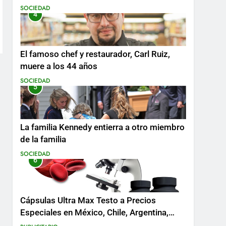
SOCIEDAD
4
El famoso chef y restaurador, Carl Ruiz,
muere a los 44 años
SOCIEDAD
5
La familia Kennedy entierra a otro miembro
de la familia
SOCIEDAD
6
Cápsulas Ultra Max Testo a Precios
Especiales en México, Chile, Argentina,
Colombia, Perú , Ecuador, Costa Rica y