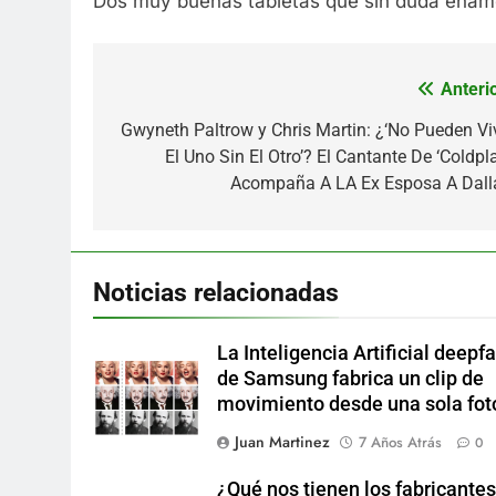
Dos muy buenas tabletas que sin duda enamo
Anterio
Navegación
de
Gwyneth Paltrow y Chris Martin: ¿‘No Pueden Viv
El Uno Sin El Otro’? El Cantante De ‘Coldpl
entradas
Acompaña A LA Ex Esposa A Dall
Noticias relacionadas
La Inteligencia Artificial deepf
de Samsung fabrica un clip de
movimiento desde una sola fot
Juan Martinez
7 Años Atrás
0
¿Qué nos tienen los fabricantes