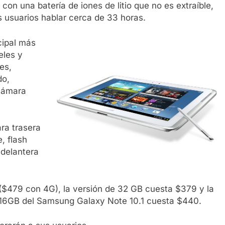
on una batería de iones de litio que no es extraíble,
 usuarios hablar cerca de 33 horas.
cipal más
eles y
es,
do,
 cámara
ra trasera
, flash
 delantera
($479 con 4G), la versión de 32 GB cuesta $379 y la
 16GB del Samsung Galaxy Note 10.1 cuesta $440.