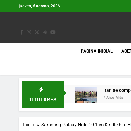
Saltar
jueves, 6 agosto, 2026
al
contenido
PAGINA INICIAL
ACE
Irán se comp
7 Años Atrás
TITULARES
Lo que se es
7 Años Atrás
Los últimos 
Inicio
Samsung Galaxy Note 10.1 vs Kindle Fire H
7 Años Atrás