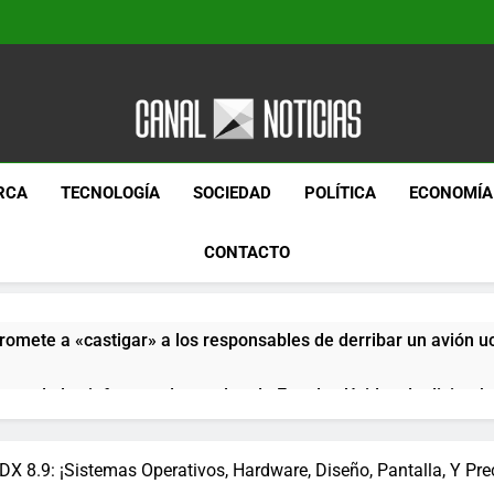
Canal Noticias
Canal Noticias
RCA
TECNOLOGÍA
SOCIEDAD
POLÍTICA
ECONOMÍA
CONTACTO
romete a «castigar» a los responsables de derribar un avión u
pera de los informes de empleo de Estados Unidos de diciemb
paquetes especiales Hush Socks México disponibles en línea
DX 8.9: ¡Sistemas Operativos, Hardware, Diseño, Pantalla, Y Pr