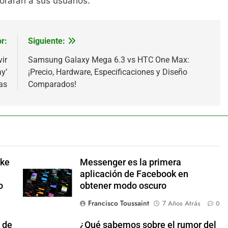
rarán a sus usuarios.
r:
Siguiente:
ir
Samsung Galaxy Mega 6.3 vs HTC One Max:
ay’
¡Precio, Hardware, Especificaciones y Diseño
as
Comparados!
ake
Messenger es la primera
aplicación de Facebook en
o
obtener modo oscuro
Francisco Toussaint
7 Años Atrás
0
 de
¿Qué sabemos sobre el rumor del