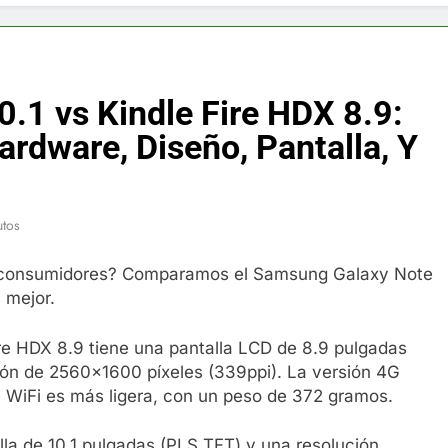
f y restaurador, Carl Ruiz, muere a los 44 años
nnedy entierra a otro miembro de la familia
.1 vs Kindle Fire HDX 8.9:
a Max Testo a Precios Especiales en México, Chile, Argentina, 
ardware, Diseño, Pantalla, Y
are Crema Precios – Descuentos Masivos en Línea
utos
RX en México – Descuentos Masivos en Mercado Libre
os consumidores? Comparamos el Samsung Galaxy Note
éxico te lleva a lugares paranormales con binoculares de visi
s mejor.
ia Artificial deepfake de Samsung fabrica un clip de movimien
Fire HDX 8.9 tiene una pantalla LCD de 8.9 pulgadas
ción de 2560×1600 píxeles (339ppi). La versión 4G
 WiFi es más ligera, con un peso de 372 gramos.
la de 10,1 pulgadas (PLS TFT) y una resolución