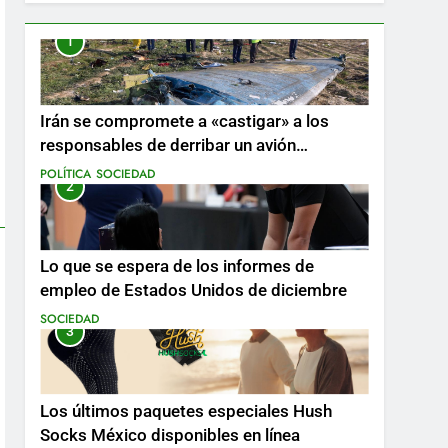
1
Irán se compromete a «castigar» a los
responsables de derribar un avión
ucraniano mientras se realizan arrestos
POLÍTICA
SOCIEDAD
2
Lo que se espera de los informes de
empleo de Estados Unidos de diciembre
SOCIEDAD
3
Los últimos paquetes especiales Hush
Socks México disponibles en línea