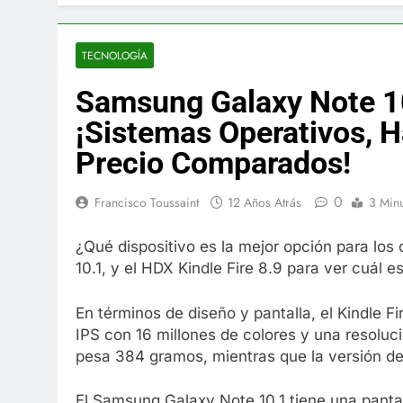
El famoso che
7 Años Atrás
La familia Ke
TECNOLOGÍA
7 Años Atrás
Samsung Galaxy Note 10
Cápsulas Ultr
Más
¡Sistemas Operativos, H
7 Años Atrás
Precio Comparados!
Veona Skin C
7 Años Atrás
0
Francisco Toussaint
12 Años Atrás
3 Min
Pharma Flex 
7 Años Atrás
¿Qué dispositivo es la mejor opción para l
Crucero en M
10.1, y el HDX Kindle Fire 8.9 para ver cuál e
7 Años Atrás
La Inteligenc
En términos de diseño y pantalla, el Kindle 
7 Años Atrás
IPS con 16 millones de colores y una resolu
pesa 384 gramos, mientras que la versión de
El Samsung Galaxy Note 10.1 tiene una pantal