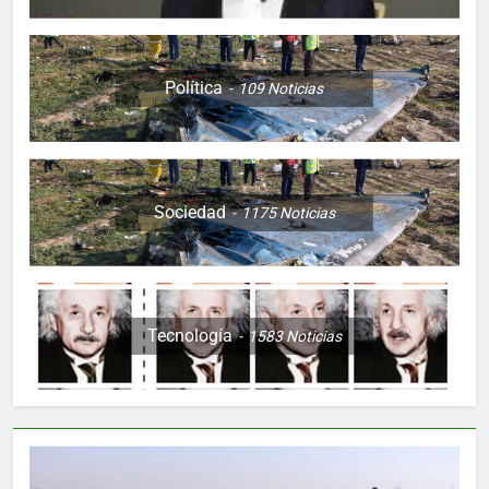
Política
109
Noticias
Sociedad
1175
Noticias
Tecnología
1583
Noticias