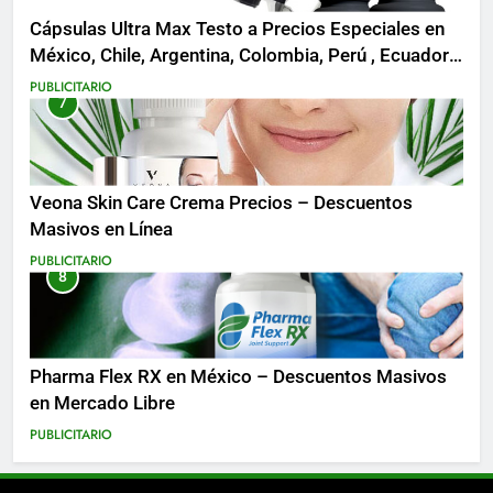
Cápsulas Ultra Max Testo a Precios Especiales en
México, Chile, Argentina, Colombia, Perú , Ecuador,
Costa Rica y Más
PUBLICITARIO
7
Veona Skin Care Crema Precios – Descuentos
Masivos en Línea
PUBLICITARIO
8
Pharma Flex RX en México – Descuentos Masivos
en Mercado Libre
PUBLICITARIO