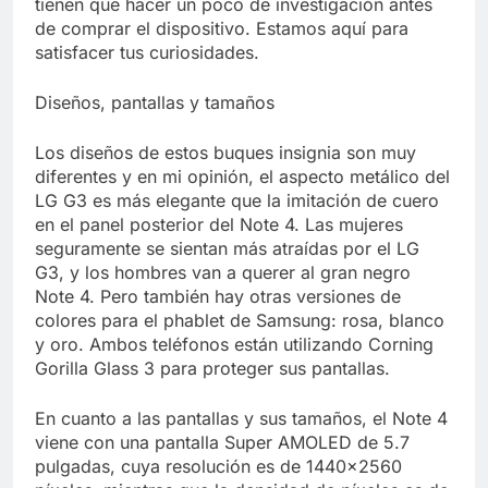
tienen que hacer un poco de investigación antes
Libre
Crucero en México te
de comprar el dispositivo. Estamos aquí para
lleva a lugares
satisfacer tus curiosidades.
paranormales con
7 Años Atrás
binoculares de visión
La Inteligencia Artificial
nocturna y reuniones de
Diseños, pantallas y tamaños
deepfake de Samsung
secuestrados
fabrica un clip de
7 Años Atrás
movimiento desde una
Los diseños de estos buques insignia son muy
sola foto
diferentes y en mi opinión, el aspecto metálico del
LG G3 es más elegante que la imitación de cuero
en el panel posterior del Note 4. Las mujeres
seguramente se sientan más atraídas por el LG
G3, y los hombres van a querer al gran negro
Note 4. Pero también hay otras versiones de
colores para el phablet de Samsung: rosa, blanco
y oro. Ambos teléfonos están utilizando Corning
Gorilla Glass 3 para proteger sus pantallas.
En cuanto a las pantallas y sus tamaños, el Note 4
viene con una pantalla Super AMOLED de 5.7
pulgadas, cuya resolución es de 1440×2560