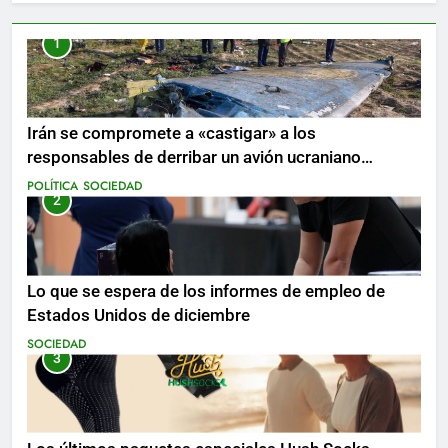
1
Irán se compromete a «castigar» a los
responsables de derribar un avión ucraniano
mientras se realizan arrestos
POLÍTICA
SOCIEDAD
2
Lo que se espera de los informes de empleo de
Estados Unidos de diciembre
SOCIEDAD
3