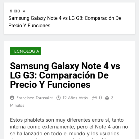
ucraniano mientras se
informes de empleo de
realizan arrestos
Inicio
Estados Unidos de
7 Años Atrás
diciembre
Samsung Galaxy Note 4 vs LG G3: Comparación De
Los últimos paquetes
Precio Y Funciones
especiales Hush Socks
México disponibles en
7 Años Atrás
línea
El famoso chef y
restaurador, Carl Ruiz,
TECNOLOGÍA
muere a los 44 años
7 Años Atrás
La familia Kennedy
Samsung Galaxy Note 4 vs
entierra a otro
LG G3: Comparación De
miembro de la familia
7 Años Atrás
Cápsulas Ultra Max
Precio Y Funciones
Testo a Precios
Especiales en México,
7 Años Atrás
0
Francisco Toussaint
12 Años Atrás
3
Chile, Argentina,
Veona Skin Care
Minutos
Colombia, Perú ,
Crema Precios –
Ecuador, Costa Rica y
Descuentos Masivos
7 Años Atrás
Más
Estos phablets son muy diferentes entre sí, tanto
en Línea
Pharma Flex RX en
interna como externamente, pero el Note 4 aún no
México – Descuentos
se ha lanzado en todo el mundo y los usuarios
Masivos en Mercado
7 Años Atrás