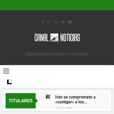
Saltar
al
contenido
Canal Noticias
Canal Noticias
BOLETÍN
NOTICIAS ALEATORIAS
Irán se compromete a
TITULARES
«castigar» a los
responsables de
7 Años Atrás
derribar un avión
Lo que se espera de los