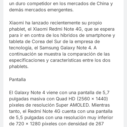
Libre
un duro competidor en los mercados de China y
Crucero en México te
lleva a lugares
demás mercados emergentes.
paranormales con
7 Años Atrás
binoculares de visión
Xiaomi ha lanzado recientemente su propio
La Inteligencia Artificial
nocturna y reuniones de
deepfake de Samsung
phablet, el Xiaomi Redmi Note 4G, que se espera
secuestrados
fabrica un clip de
para ir en contra de los híbridos de smartphone y
7 Años Atrás
movimiento desde una
tableta de Corea del Sur de la empresa de
sola foto
tecnología, el Samsung Galaxy Note 4. A
continuación se muestra la comparación de las
especificaciones y características entre los dos
phablets.
Pantalla
El Galaxy Note 4 viene con una pantalla de 5,7
pulgadas masiva con Quad HD (2560 x 1440)
píxeles de resolución Super AMOLED. Mientras
tanto, el Redmi Note 4G cuenta con una pantalla
de 5,5 pulgadas con una resolución muy inferior
de 720 x 1280 píxeles con densidad de 267