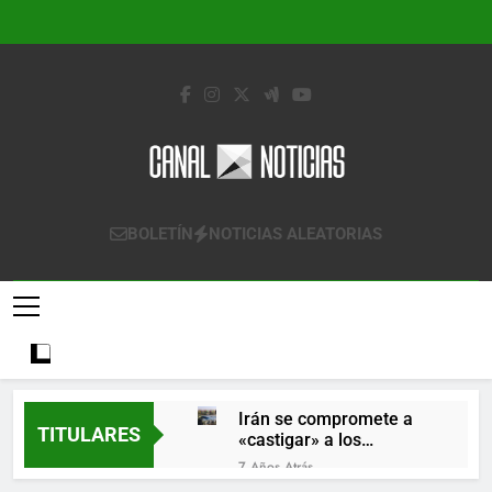
Saltar
al
contenido
Canal Noticias
Canal Noticias
BOLETÍN
NOTICIAS ALEATORIAS
Irán se compromete a
TITULARES
«castigar» a los
responsables de
7 Años Atrás
derribar un avión
Lo que se espera de los