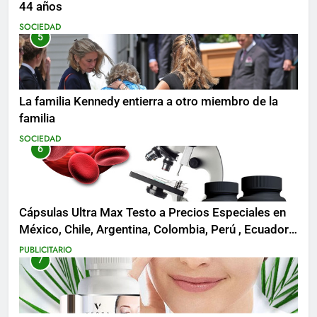
44 años
SOCIEDAD
5
La familia Kennedy entierra a otro miembro de la
familia
SOCIEDAD
6
Cápsulas Ultra Max Testo a Precios Especiales en
México, Chile, Argentina, Colombia, Perú , Ecuador,
Costa Rica y Más
PUBLICITARIO
7