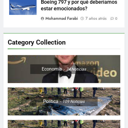
Boeing 797 y por qué deberíamos
estar emocionados?
Mohammad Farabi
7 años atrás
0
Category Collection
Economía
74
Noticias
Política
109
Noticias