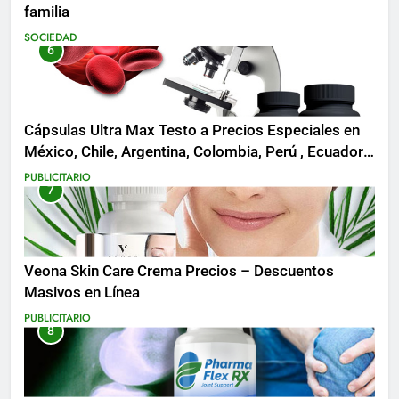
familia
SOCIEDAD
6
Cápsulas Ultra Max Testo a Precios Especiales en
México, Chile, Argentina, Colombia, Perú , Ecuador,
Costa Rica y Más
PUBLICITARIO
7
Veona Skin Care Crema Precios – Descuentos
Masivos en Línea
PUBLICITARIO
8