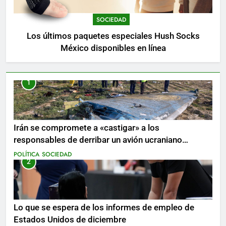
SOCIEDAD
Los últimos paquetes especiales Hush Socks
México disponibles en línea
1
Irán se compromete a «castigar» a los
responsables de derribar un avión ucraniano
mientras se realizan arrestos
POLÍTICA
SOCIEDAD
2
Lo que se espera de los informes de empleo de
Estados Unidos de diciembre