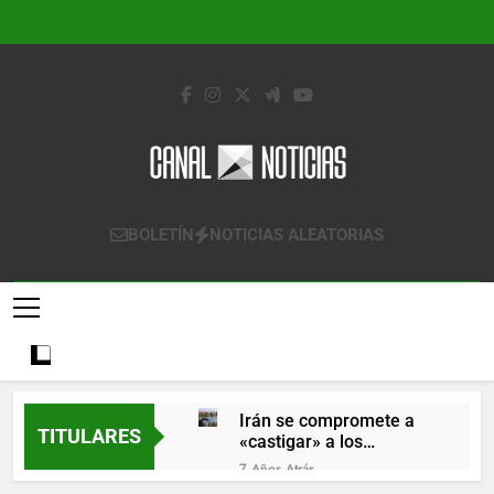
Saltar
al
contenido
Canal Noticias
Canal Noticias
BOLETÍN
NOTICIAS ALEATORIAS
Irán se compromete a
TITULARES
«castigar» a los
responsables de
7 Años Atrás
derribar un avión
Lo que se espera de los