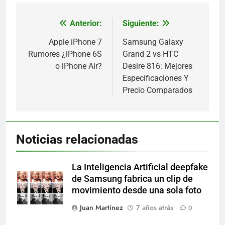
Anterior:
Siguiente:
Navegación
de
Apple iPhone 7
Samsung Galaxy
Rumores ¿iPhone 6S
Grand 2 vs HTC
entradas
o iPhone Air?
Desire 816: Mejores
Especificaciones Y
Precio Comparados
Noticias relacionadas
La Inteligencia Artificial deepfake
de Samsung fabrica un clip de
movimiento desde una sola foto
Juan Martinez
7 años atrás
0