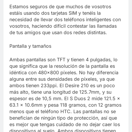
Libre
Crucero en México te
Estamos seguros de que muchos de vosotros
lleva a lugares
estáis usando dos tarjetas SIM y tenéis la
paranormales con
7 Años Atrás
necesidad de llevar dos teléfonos inteligentes con
binoculares de visión
La Inteligencia Artificial
vosotros, haciendo difícil contestar las llamadas
nocturna y reuniones de
deepfake de Samsung
secuestrados
de tus amigos que usan dos redes distintas.
fabrica un clip de
7 Años Atrás
movimiento desde una
Pantalla y tamaños
sola foto
Ambas pantallas son TFT y tienen 4 pulgadas, lo
que significa que la resolución de la pantalla es
idéntica con 480×800 píxeles. No hay diferencia
alguna entre sus densidades de píxeles, ya que
ambos tienen 233ppi. El Desire 210 es un poco
más alto, tiene una longitud de 125.7mm, y su
espesor es de 10,5 mm. El S Duos 2 mide 121.5 ×
63.1 × 10.6mm y pesa 118 gramos, con 12 gramos
menos que el teléfono HTC. Las pantallas no se
benefician de ningún tipo de protección, así que
es mejor que tengas cuidado de no dejar caer los
dispositivos al suelo. Ambos dispositivos tienen