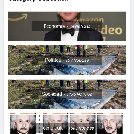
Economía
74
Noticias
Política
109
Noticias
Sociedad
1175
Noticias
Tecnología
1583
Noticias