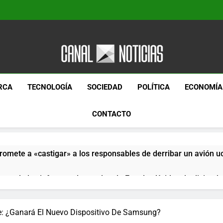
Canal Noticias
Canal Noticias
RCA
TECNOLOGÍA
SOCIEDAD
POLÍTICA
ECONOMÍA
CONTACTO
romete a «castigar» a los responsables de derribar un avión u
pera de los informes de empleo de Estados Unidos de diciemb
paquetes especiales Hush Socks México disponibles en línea
e: ¿Ganará El Nuevo Dispositivo De Samsung?