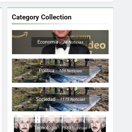
Category Collection
Colombia, Perú , Ecuador, Costa Rica y
Economía
74
Noticias
Política
109
Noticias
ón nocturna y reuniones de secuestrados
to desde una sola foto
Sociedad
1175
Noticias
Tecnología
1583
Noticias