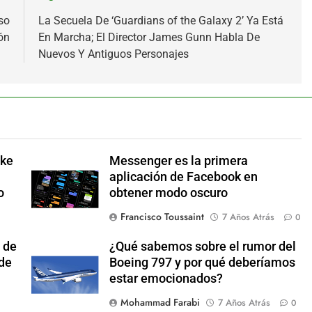
so
La Secuela De ‘Guardians of the Galaxy 2’ Ya Está
ón
En Marcha; El Director James Gunn Habla De
Nuevos Y Antiguos Personajes
ake
Messenger es la primera
aplicación de Facebook en
o
obtener modo oscuro
Francisco Toussaint
7 Años Atrás
0
 de
¿Qué sabemos sobre el rumor del
 de
Boeing 797 y por qué deberíamos
estar emocionados?
Mohammad Farabi
7 Años Atrás
0