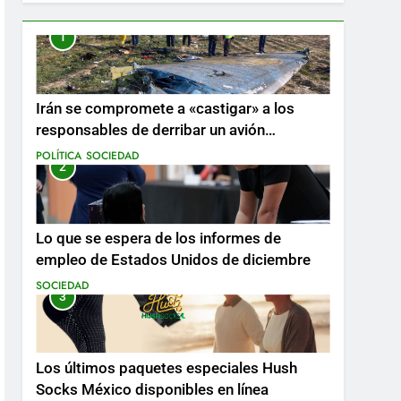
1
Irán se compromete a «castigar» a los
responsables de derribar un avión
ucraniano mientras se realizan arrestos
POLÍTICA
SOCIEDAD
2
Lo que se espera de los informes de
empleo de Estados Unidos de diciembre
SOCIEDAD
3
Los últimos paquetes especiales Hush
Socks México disponibles en línea