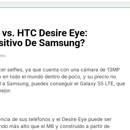
f y restaurador, Carl Ruiz, muere a los 44 años
nnedy entierra a otro miembro de la familia
vs. HTC Desire Eye:
a Max Testo a Precios Especiales en México, Chile, Argentina, 
sitivo De Samsung?
are Crema Precios – Descuentos Masivos en Línea
utos
RX en México – Descuentos Masivos en Mercado Libre
acer selfies, ya que cuenta con una cámara de 13MP
ble en todo el mundo dentro de poco, y su precio no
éxico te lleva a lugares paranormales con binoculares de visi
l a Samsung, puedes conseguir el Galaxy S5 LTE, que
ejor.
ia Artificial deepfake de Samsung fabrica un clip de movimien
ncia de sus teléfonos y el Desire Eye puede ser
ndo más alto que el M8 y construido a partir de