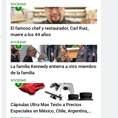
SOCIEDAD
4
El famoso chef y restaurador, Carl Ruiz,
muere a los 44 años
SOCIEDAD
5
La familia Kennedy entierra a otro miembro
de la familia
SOCIEDAD
6
Cápsulas Ultra Max Testo a Precios
Especiales en México, Chile, Argentina,
Colombia, Perú , Ecuador, Costa Rica y