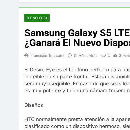
El famoso che
7 Años Atrás
La familia Ke
TECNOLOGÍA
7 Años Atrás
Samsung Galaxy S5 LTE 
Cápsulas Ultr
Más
¿Ganará El Nuevo Dispo
7 Años Atrás
Veona Skin C
0
Francisco Toussaint
12 Años Atrás
3 Min
7 Años Atrás
Pharma Flex 
El Desire Eye es el teléfono perfecto para h
7 Años Atrás
increíble en su parte frontal. Estará disponi
Crucero en M
será muy asequible. En caso de que seas lea
7 Años Atrás
es muy potente y tiene una cámara trasera m
La Inteligenc
7 Años Atrás
Diseños
HTC normalmente presta atención a la aparie
clasificado como un dispositivo hermoso, sie