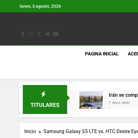
Saltar
lunes, 3 agosto, 2026
al
contenido
PAGINA INICIAL
ACE
Irán se comp
7 Años Atrás
TITULARES
Lo que se es
7 Años Atrás
Los últimos 
Inicio
Samsung Galaxy S5 LTE vs. HTC Desire Ey
7 Años Atrás