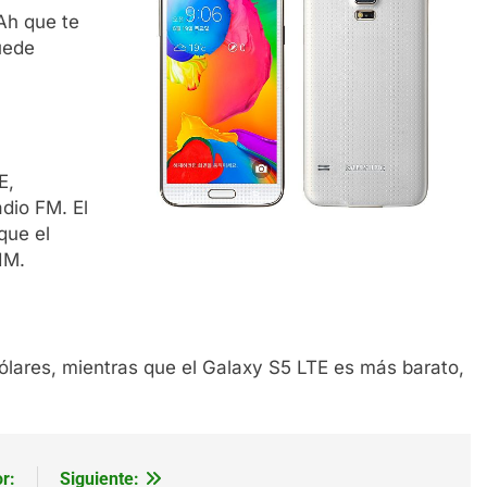
Ah que te
uede
E,
dio FM. El
que el
IM.
ólares, mientras que el Galaxy S5 LTE es más barato,
r:
Siguiente: