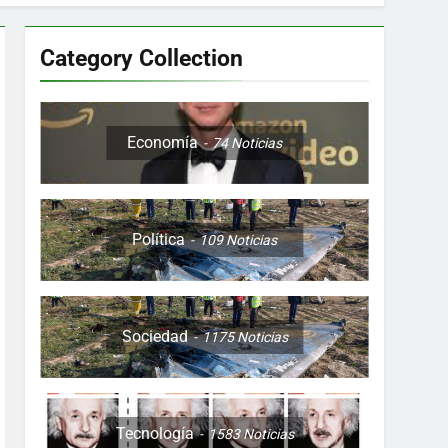
Category Collection
Colombia, Perú , Ecuador, Costa Rica y
Economía
74
Noticias
Política
109
Noticias
ón nocturna y reuniones de secuestrados
to desde una sola foto
Sociedad
1175
Noticias
Tecnología
1583
Noticias