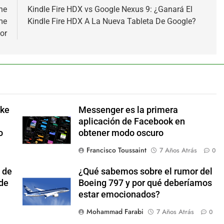
he
Kindle Fire HDX vs Google Nexus 9: ¿Ganará El
me
Kindle Fire HDX A La Nueva Tableta De Google?
or
ake
Messenger es la primera
aplicación de Facebook en
o
obtener modo oscuro
Francisco Toussaint
7 Años Atrás
0
 de
¿Qué sabemos sobre el rumor del
 de
Boeing 797 y por qué deberíamos
estar emocionados?
Mohammad Farabi
7 Años Atrás
0