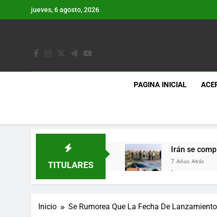
Saltar
jueves, 6 agosto, 2026
al
contenido
PAGINA INICIAL
ACE
Irán se comp
7 Años Atrás
TITULARES
Lo que se es
7 Años Atrás
Los últimos 
Inicio
Se Rumorea Que La Fecha De Lanzamiento 
7 Años Atrás