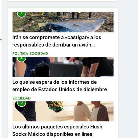
1
Irán se compromete a «castigar» a los
responsables de derribar un avión
ucraniano mientras se realizan arrestos
POLÍTICA
SOCIEDAD
2
Lo que se espera de los informes de
empleo de Estados Unidos de diciembre
SOCIEDAD
3
Los últimos paquetes especiales Hush
Socks México disponibles en línea