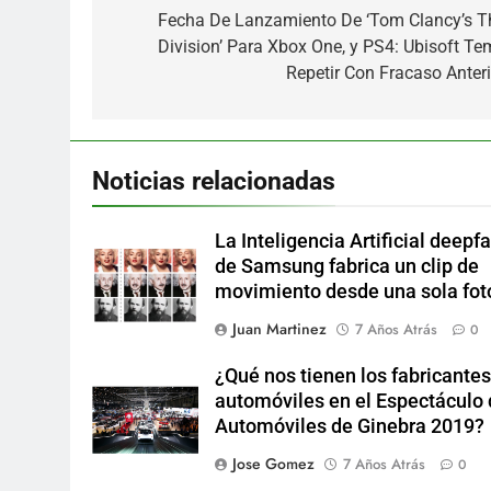
de
Fecha De Lanzamiento De ‘Tom Clancy’s T
Division’ Para Xbox One, y PS4: Ubisoft Te
entradas
Repetir Con Fracaso Anteri
Noticias relacionadas
La Inteligencia Artificial deepf
de Samsung fabrica un clip de
movimiento desde una sola fot
Juan Martinez
7 Años Atrás
0
¿Qué nos tienen los fabricantes
automóviles en el Espectáculo
Automóviles de Ginebra 2019?
Jose Gomez
7 Años Atrás
0