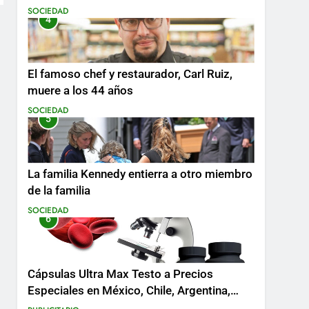
SOCIEDAD
4
El famoso chef y restaurador, Carl Ruiz,
muere a los 44 años
SOCIEDAD
5
La familia Kennedy entierra a otro miembro
de la familia
SOCIEDAD
6
Cápsulas Ultra Max Testo a Precios
Especiales en México, Chile, Argentina,
Colombia, Perú , Ecuador, Costa Rica y