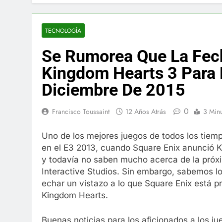
El famoso che
7 Años Atrás
La familia Ke
TECNOLOGÍA
7 Años Atrás
Se Rumorea Que La Fec
Cápsulas Ultr
Más
Kingdom Hearts 3 Para 
7 Años Atrás
Diciembre De 2015
Veona Skin C
7 Años Atrás
0
Francisco Toussaint
12 Años Atrás
3 Min
Pharma Flex 
7 Años Atrás
Uno de los mejores juegos de todos los tiem
Crucero en M
en el E3 2013, cuando Square Enix anunció 
7 Años Atrás
y todavía no saben mucho acerca de la próxi
La Inteligenc
Interactive Studios. Sin embargo, sabemos lo 
7 Años Atrás
echar un vistazo a lo que Square Enix está p
Kingdom Hearts.
Buenas noticias para los aficionados a los j