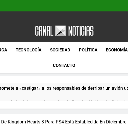
Canal Noticias
Canal Noticias
RCA
TECNOLOGÍA
SOCIEDAD
POLÍTICA
ECONOMÍA
CONTACTO
romete a «castigar» a los responsables de derribar un avión u
pera de los informes de empleo de Estados Unidos de diciemb
paquetes especiales Hush Socks México disponibles en línea
De Kingdom Hearts 3 Para PS4 Está Establecida En Diciembre