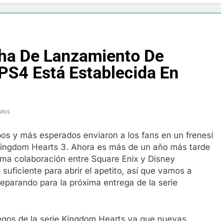
f y restaurador, Carl Ruiz, muere a los 44 años
nnedy entierra a otro miembro de la familia
ha De Lanzamiento De
a Max Testo a Precios Especiales en México, Chile, Argentina, 
PS4 Está Establecida En
are Crema Precios – Descuentos Masivos en Línea
utos
RX en México – Descuentos Masivos en Mercado Libre
pos y más esperados enviaron a los fans en un frenesí
éxico te lleva a lugares paranormales con binoculares de visi
Kingdom Hearts 3. Ahora es más de un año más tarde
ma colaboración entre Square Enix y Disney
ia Artificial deepfake de Samsung fabrica un clip de movimien
suficiente para abrir el apetito, así que vamos a
reparando para la próxima entrega de la serie
uegos de la serie Kingdom Hearts ya que nuevas