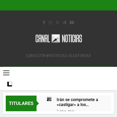
Saltar
al
contenido
Canal Noticias
Canal Noticias
BOLETÍN
NOTICIAS ALEATORIAS
Irán se compromete a
TITULARES
«castigar» a los
responsables de
7 Años Atrás
derribar un avión
Lo que se espera de los