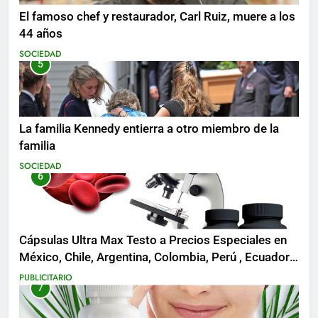
El famoso chef y restaurador, Carl Ruiz, muere a los
44 años
SOCIEDAD
5
La familia Kennedy entierra a otro miembro de la
familia
SOCIEDAD
6
Cápsulas Ultra Max Testo a Precios Especiales en
México, Chile, Argentina, Colombia, Perú , Ecuador,
Costa Rica y Más
PUBLICITARIO
7