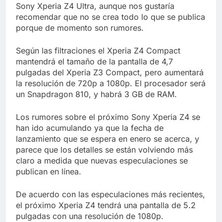
Libre
Sony Xperia Z4 Ultra, aunque nos gustaría
Crucero en México te
lleva a lugares
recomendar que no se crea todo lo que se publica
paranormales con
porque de momento son rumores.
7 Años Atrás
binoculares de visión
La Inteligencia Artificial
nocturna y reuniones de
deepfake de Samsung
Según las filtraciones el Xperia Z4 Compact
secuestrados
fabrica un clip de
mantendrá el tamaño de la pantalla de 4,7
7 Años Atrás
movimiento desde una
pulgadas del Xperia Z3 Compact, pero aumentará
sola foto
la resolución de 720p a 1080p. El procesador será
un Snapdragon 810, y habrá 3 GB de RAM.
Los rumores sobre el próximo Sony Xperia Z4 se
han ido acumulando ya que la fecha de
lanzamiento que se espera en enero se acerca, y
parece que los detalles se están volviendo más
claro a medida que nuevas especulaciones se
publican en línea.
De acuerdo con las especulaciones más recientes,
el próximo Xperia Z4 tendrá una pantalla de 5.2
pulgadas con una resolución de 1080p.