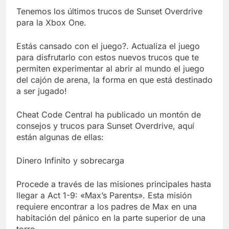
Libre
Crucero en México te
Tenemos los últimos trucos de Sunset Overdrive
lleva a lugares
para la Xbox One.
paranormales con
7 Años Atrás
binoculares de visión
La Inteligencia Artificial
Estás cansado con el juego?. Actualiza el juego
nocturna y reuniones de
deepfake de Samsung
secuestrados
para disfrutarlo con estos nuevos trucos que te
fabrica un clip de
7 Años Atrás
permiten experimentar al abrir al mundo el juego
movimiento desde una
del cajón de arena, la forma en que está destinado
sola foto
a ser jugado!
Cheat Code Central ha publicado un montón de
consejos y trucos para Sunset Overdrive, aquí
están algunas de ellas:
Dinero Infinito y sobrecarga
Procede a través de las misiones principales hasta
llegar a Act 1-9: «Max’s Parents». Esta misión
requiere encontrar a los padres de Max en una
habitación del pánico en la parte superior de una