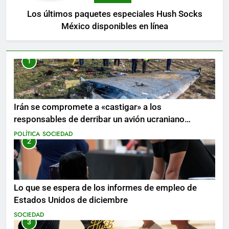
Los últimos paquetes especiales Hush Socks
México disponibles en línea
1
Irán se compromete a «castigar» a los
responsables de derribar un avión ucraniano
mientras se realizan arrestos
POLÍTICA
SOCIEDAD
2
Lo que se espera de los informes de empleo de
Estados Unidos de diciembre
SOCIEDAD
3