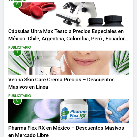
6
Cápsulas Ultra Max Testo a Precios Especiales en
México, Chile, Argentina, Colombia, Perú , Ecuador,
Costa Rica y Más
PUBLICITARIO
7
Veona Skin Care Crema Precios – Descuentos
Masivos en Línea
PUBLICITARIO
8
Pharma Flex RX en México – Descuentos Masivos
en Mercado Libre