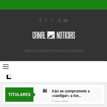
Saltar
al
contenido
Canal Noticias
Canal Noticias
BOLETÍN
NOTICIAS ALEATORIAS
Irán se compromete a
TITULARES
«castigar» a los
responsables de
7 Años Atrás
derribar un avión
Lo que se espera de los