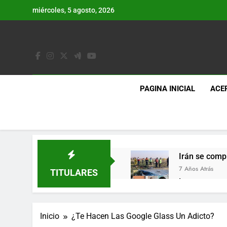
Saltar
miércoles, 5 agosto, 2026
al
contenido
PAGINA INICIAL
ACE
Irán se comp
7 Años Atrás
TITULARES
Lo que se es
7 Años Atrás
Los últimos 
Inicio
¿Te Hacen Las Google Glass Un Adicto?
7 Años Atrás