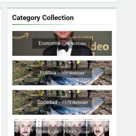
Category Collection
Colombia, Perú , Ecuador, Costa Rica y
Economía
74
Noticias
Política
109
Noticias
ón nocturna y reuniones de secuestrados
to desde una sola foto
Sociedad
1175
Noticias
Tecnología
1583
Noticias