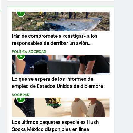
1
Irán se compromete a «castigar» a los
responsables de derribar un avión
ucraniano mientras se realizan arrestos
POLÍTICA
SOCIEDAD
2
Lo que se espera de los informes de
empleo de Estados Unidos de diciembre
SOCIEDAD
3
Los últimos paquetes especiales Hush
Socks México disponibles en línea