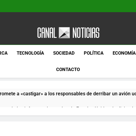
Canal Noticias
Canal Noticias
RCA
TECNOLOGÍA
SOCIEDAD
POLÍTICA
ECONOMÍA
CONTACTO
romete a «castigar» a los responsables de derribar un avión u
pera de los informes de empleo de Estados Unidos de diciemb
paquetes especiales Hush Socks México disponibles en línea