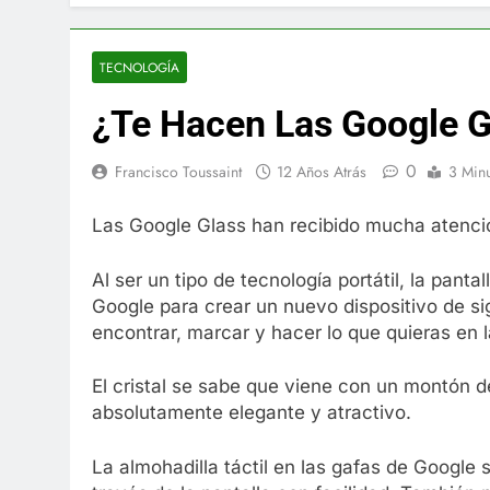
El famoso che
7 Años Atrás
La familia Ke
TECNOLOGÍA
7 Años Atrás
¿Te Hacen Las Google G
Cápsulas Ultr
Más
0
7 Años Atrás
Francisco Toussaint
12 Años Atrás
3 Min
Veona Skin C
7 Años Atrás
Las Google Glass han recibido mucha atenci
Pharma Flex 
7 Años Atrás
Al ser un tipo de tecnología portátil, la pant
Crucero en M
Google para crear un nuevo dispositivo de s
7 Años Atrás
encontrar, marcar y hacer lo que quieras en la
La Inteligenc
7 Años Atrás
El cristal se sabe que viene con un montón d
absolutamente elegante y atractivo.
La almohadilla táctil en las gafas de Google s