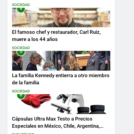
SOCIEDAD
4
El famoso chef y restaurador, Carl Ruiz,
muere a los 44 años
SOCIEDAD
5
La familia Kennedy entierra a otro miembro
de la familia
SOCIEDAD
6
Cápsulas Ultra Max Testo a Precios
Especiales en México, Chile, Argentina,
Colombia, Perú , Ecuador, Costa Rica y