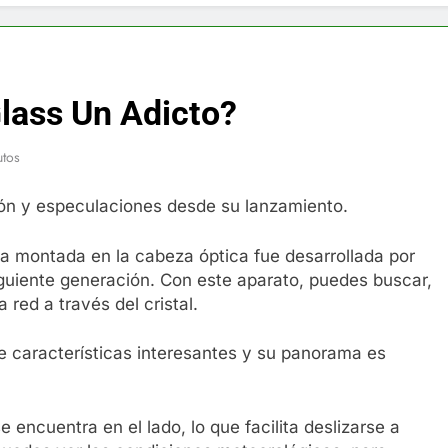
f y restaurador, Carl Ruiz, muere a los 44 años
nnedy entierra a otro miembro de la familia
lass Un Adicto?
a Max Testo a Precios Especiales en México, Chile, Argentina, 
utos
are Crema Precios – Descuentos Masivos en Línea
ón y especulaciones desde su lanzamiento.
RX en México – Descuentos Masivos en Mercado Libre
alla montada en la cabeza óptica fue desarrollada por
éxico te lleva a lugares paranormales con binoculares de visi
iguiente generación. Con este aparato, puedes buscar,
 red a través del cristal.
ia Artificial deepfake de Samsung fabrica un clip de movimien
e características interesantes y su panorama es
e encuentra en el lado, lo que facilita deslizarse a