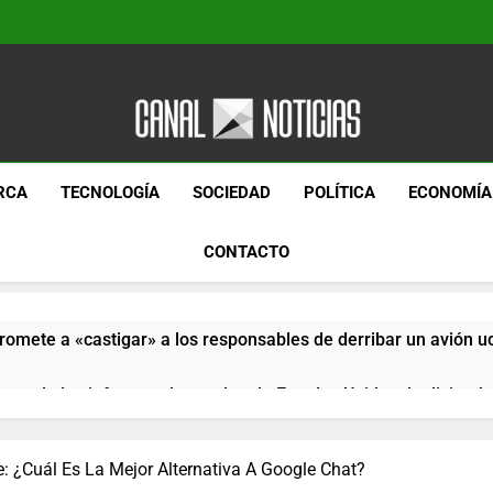
Canal Noticias
Canal Noticias
RCA
TECNOLOGÍA
SOCIEDAD
POLÍTICA
ECONOMÍA
CONTACTO
romete a «castigar» a los responsables de derribar un avión u
pera de los informes de empleo de Estados Unidos de diciemb
paquetes especiales Hush Socks México disponibles en línea
: ¿Cuál Es La Mejor Alternativa A Google Chat?