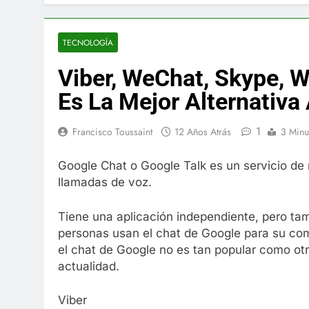
El famoso che
7 Años Atrás
La familia Ke
TECNOLOGÍA
7 Años Atrás
Viber, WeChat, Skype, 
Cápsulas Ultr
Más
Es La Mejor Alternativa
7 Años Atrás
Veona Skin C
1
Francisco Toussaint
12 Años Atrás
3 Minu
7 Años Atrás
Pharma Flex 
Google Chat o Google Talk es un servicio de
7 Años Atrás
llamadas de voz.
Crucero en M
7 Años Atrás
Tiene una aplicación independiente, pero ta
La Inteligenc
personas usan el chat de Google para su com
7 Años Atrás
el chat de Google no es tan popular como otr
actualidad.
Viber