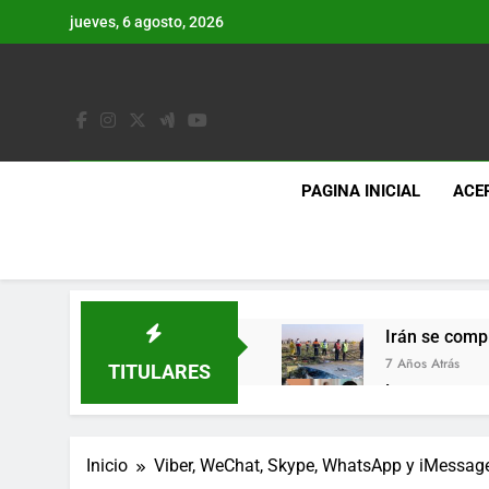
Saltar
jueves, 6 agosto, 2026
al
contenido
PAGINA INICIAL
ACE
Irán se comp
7 Años Atrás
TITULARES
Lo que se es
7 Años Atrás
Los últimos 
Inicio
Viber, WeChat, Skype, WhatsApp y iMessage
7 Años Atrás