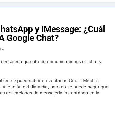
f y restaurador, Carl Ruiz, muere a los 44 años
nnedy entierra a otro miembro de la familia
WhatsApp y iMessage: ¿Cuál
a Max Testo a Precios Especiales en México, Chile, Argentina, 
 A Google Chat?
are Crema Precios – Descuentos Masivos en Línea
tos
RX en México – Descuentos Masivos en Mercado Libre
 mensajería que ofrece comunicaciones de chat y
éxico te lleva a lugares paranormales con binoculares de visi
mbién se puede abrir en ventanas Gmail. Muchas
ia Artificial deepfake de Samsung fabrica un clip de movimien
unicación del día a día, pero no se puede negar que
as aplicaciones de mensajería instantánea en la