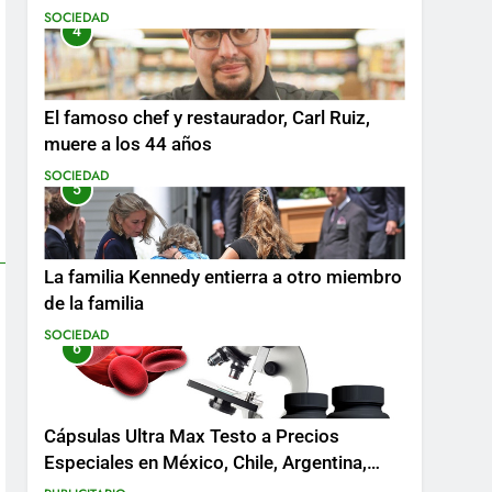
SOCIEDAD
4
El famoso chef y restaurador, Carl Ruiz,
muere a los 44 años
SOCIEDAD
5
La familia Kennedy entierra a otro miembro
de la familia
SOCIEDAD
6
Cápsulas Ultra Max Testo a Precios
Especiales en México, Chile, Argentina,
Colombia, Perú , Ecuador, Costa Rica y