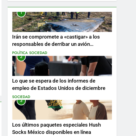
1
Irán se compromete a «castigar» a los
responsables de derribar un avión
ucraniano mientras se realizan arrestos
POLÍTICA
SOCIEDAD
2
Lo que se espera de los informes de
empleo de Estados Unidos de diciembre
SOCIEDAD
3
Los últimos paquetes especiales Hush
Socks México disponibles en línea