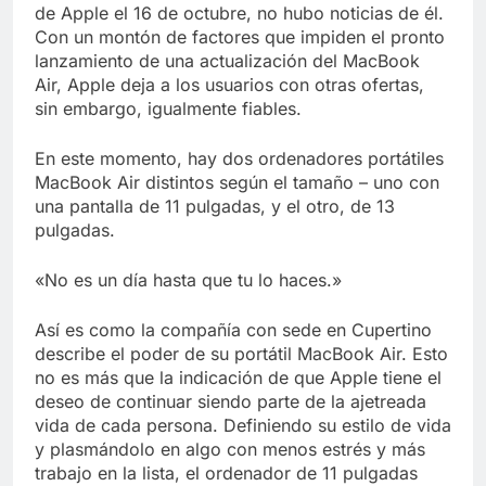
Libre
de Apple el 16 de octubre, no hubo noticias de él.
Crucero en México te
lleva a lugares
Con un montón de factores que impiden el pronto
paranormales con
lanzamiento de una actualización del MacBook
7 Años Atrás
binoculares de visión
Air, Apple deja a los usuarios con otras ofertas,
La Inteligencia Artificial
nocturna y reuniones de
deepfake de Samsung
sin embargo, igualmente fiables.
secuestrados
fabrica un clip de
7 Años Atrás
movimiento desde una
En este momento, hay dos ordenadores portátiles
sola foto
MacBook Air distintos según el tamaño – uno con
una pantalla de 11 pulgadas, y el otro, de 13
pulgadas.
«No es un día hasta que tu lo haces.»
Así es como la compañía con sede en Cupertino
describe el poder de su portátil MacBook Air. Esto
no es más que la indicación de que Apple tiene el
deseo de continuar siendo parte de la ajetreada
vida de cada persona. Definiendo su estilo de vida
y plasmándolo en algo con menos estrés y más
trabajo en la lista, el ordenador de 11 pulgadas