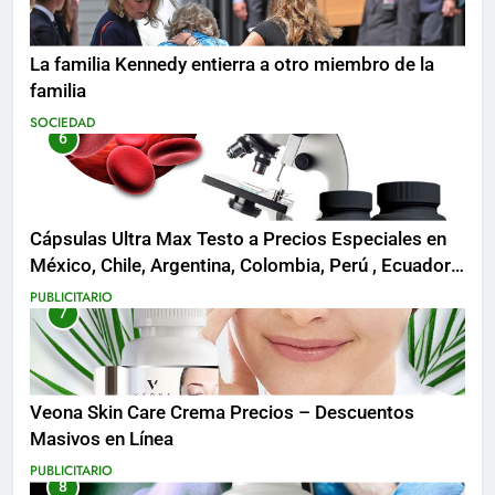
La familia Kennedy entierra a otro miembro de la
familia
SOCIEDAD
6
Cápsulas Ultra Max Testo a Precios Especiales en
México, Chile, Argentina, Colombia, Perú , Ecuador,
Costa Rica y Más
PUBLICITARIO
7
Veona Skin Care Crema Precios – Descuentos
Masivos en Línea
PUBLICITARIO
8