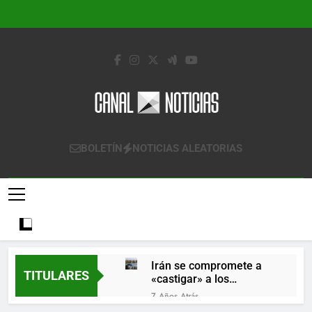
Saltar
al
contenido
Canal Noticias
Canal Noticias
BOLETÍN
NOTICIAS ALEATORIAS
Irán se compromete a
TITULARES
«castigar» a los
responsables de
7 Años Atrás
derribar un avión
Lo que se espera de los