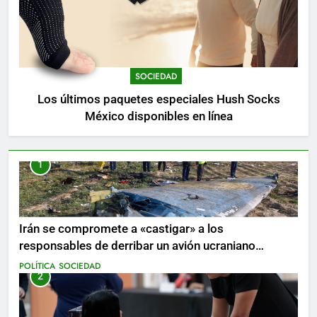
SOCIEDAD
Los últimos paquetes especiales Hush Socks
México disponibles en línea
1
Irán se compromete a «castigar» a los
responsables de derribar un avión ucraniano
mientras se realizan arrestos
POLÍTICA
SOCIEDAD
2