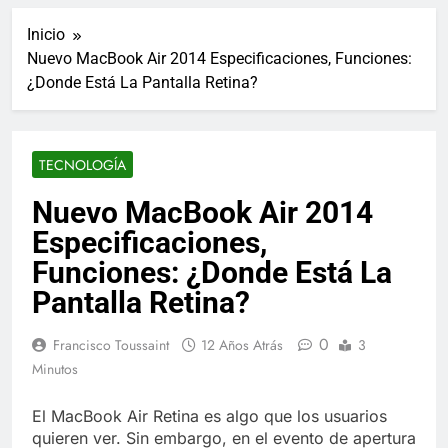
ucraniano mientras se
informes de empleo de
realizan arrestos
Inicio
Estados Unidos de
7 Años Atrás
diciembre
Nuevo MacBook Air 2014 Especificaciones, Funciones:
Los últimos paquetes
¿Donde Está La Pantalla Retina?
especiales Hush Socks
México disponibles en
7 Años Atrás
línea
El famoso chef y
restaurador, Carl Ruiz,
TECNOLOGÍA
muere a los 44 años
7 Años Atrás
La familia Kennedy
Nuevo MacBook Air 2014
entierra a otro
Especificaciones,
miembro de la familia
7 Años Atrás
Cápsulas Ultra Max
Funciones: ¿Donde Está La
Testo a Precios
Pantalla Retina?
Especiales en México,
7 Años Atrás
Chile, Argentina,
Veona Skin Care
Colombia, Perú ,
0
Francisco Toussaint
12 Años Atrás
3
Crema Precios –
Ecuador, Costa Rica y
Descuentos Masivos
Minutos
7 Años Atrás
Más
en Línea
Pharma Flex RX en
México – Descuentos
El MacBook Air Retina es algo que los usuarios
Masivos en Mercado
quieren ver. Sin embargo, en el evento de apertura
7 Años Atrás