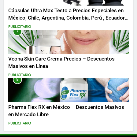
Cápsulas Ultra Max Testo a Precios Especiales en
México, Chile, Argentina, Colombia, Perú , Ecuador,
Costa Rica y Más
PUBLICITARIO
7
Veona Skin Care Crema Precios – Descuentos
Masivos en Línea
PUBLICITARIO
8
Pharma Flex RX en México – Descuentos Masivos
en Mercado Libre
PUBLICITARIO