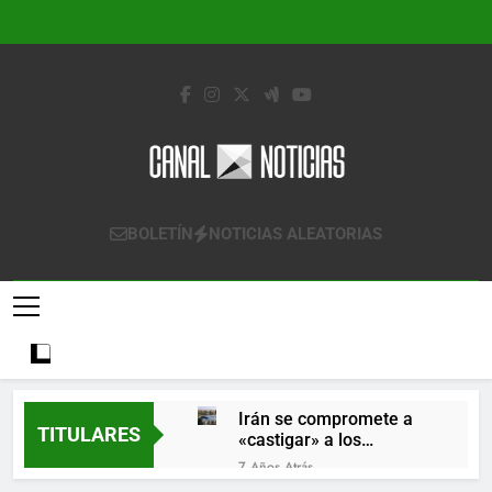
Saltar
al
contenido
Canal Noticias
Canal Noticias
BOLETÍN
NOTICIAS ALEATORIAS
Irán se compromete a
TITULARES
«castigar» a los
responsables de
7 Años Atrás
derribar un avión
Lo que se espera de los