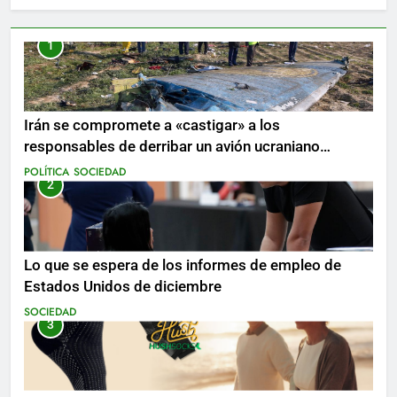
1
Irán se compromete a «castigar» a los
responsables de derribar un avión ucraniano
mientras se realizan arrestos
POLÍTICA
SOCIEDAD
2
Lo que se espera de los informes de empleo de
Estados Unidos de diciembre
SOCIEDAD
3