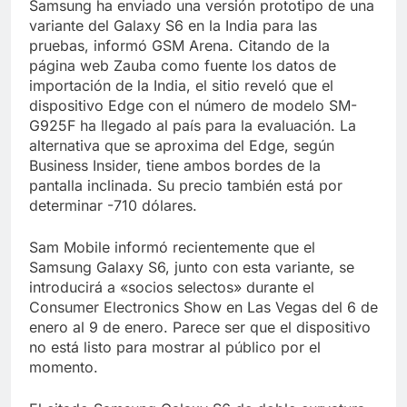
Libre
Samsung ha enviado una versión prototipo de una
Crucero en México te
variante del Galaxy S6 en la India para las
lleva a lugares
pruebas, informó GSM Arena. Citando de la
paranormales con
7 Años Atrás
binoculares de visión
página web Zauba como fuente los datos de
La Inteligencia Artificial
nocturna y reuniones de
importación de la India, el sitio reveló que el
deepfake de Samsung
secuestrados
dispositivo Edge con el número de modelo SM-
fabrica un clip de
7 Años Atrás
movimiento desde una
G925F ha llegado al país para la evaluación. La
sola foto
alternativa que se aproxima del Edge, según
Business Insider, tiene ambos bordes de la
pantalla inclinada. Su precio también está por
determinar -710 dólares.
Sam Mobile informó recientemente que el
Samsung Galaxy S6, junto con esta variante, se
introducirá a «socios selectos» durante el
Consumer Electronics Show en Las Vegas del 6 de
enero al 9 de enero. Parece ser que el dispositivo
no está listo para mostrar al público por el
momento.