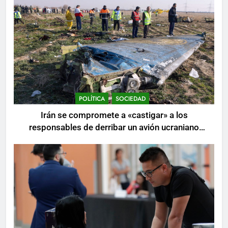
POLÍTICA
SOCIEDAD
Irán se compromete a «castigar» a los
responsables de derribar un avión ucraniano
mientras se realizan arrestos