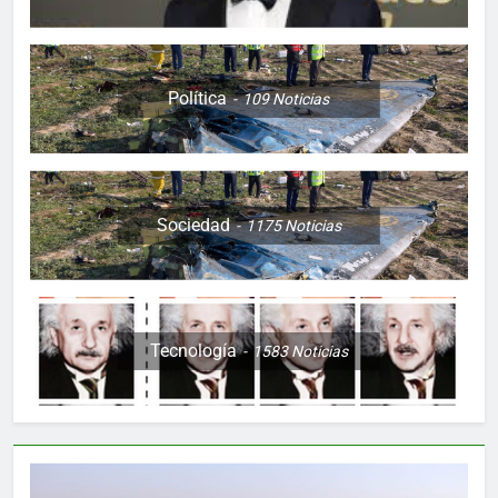
Política
109
Noticias
Sociedad
1175
Noticias
Tecnología
1583
Noticias