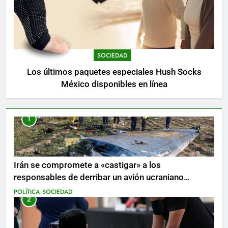
SOCIEDAD
Los últimos paquetes especiales Hush Socks
México disponibles en línea
1
Irán se compromete a «castigar» a los
responsables de derribar un avión ucraniano
mientras se realizan arrestos
POLÍTICA
SOCIEDAD
2