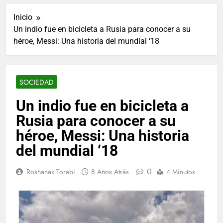
ucraniano mientras se
informes de empleo de
realizan arrestos
Inicio
Estados Unidos de
7 Años Atrás
diciembre
Un indio fue en bicicleta a Rusia para conocer a su
Los últimos paquetes
héroe, Messi: Una historia del mundial ‘18
especiales Hush Socks
México disponibles en
7 Años Atrás
línea
El famoso chef y
restaurador, Carl Ruiz,
SOCIEDAD
muere a los 44 años
7 Años Atrás
La familia Kennedy
Un indio fue en bicicleta a
entierra a otro
Rusia para conocer a su
miembro de la familia
7 Años Atrás
Cápsulas Ultra Max
héroe, Messi: Una historia
Testo a Precios
del mundial ‘18
Especiales en México,
7 Años Atrás
Chile, Argentina,
Veona Skin Care
Colombia, Perú ,
0
Roshanak Torabi
8 Años Atrás
4 Minutos
Crema Precios –
Ecuador, Costa Rica y
Descuentos Masivos
7 Años Atrás
Más
en Línea
Pharma Flex RX en
México – Descuentos
Masivos en Mercado
7 Años Atrás