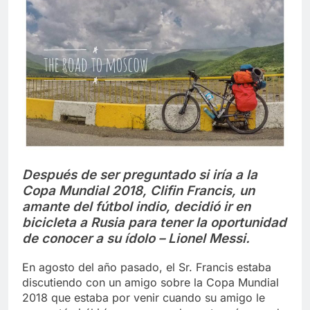
Libre
Crucero en México te
lleva a lugares
paranormales con
7 Años Atrás
binoculares de visión
La Inteligencia Artificial
nocturna y reuniones de
deepfake de Samsung
secuestrados
fabrica un clip de
7 Años Atrás
movimiento desde una
sola foto
Después de ser preguntado si iría a la
Copa Mundial 2018, Clifin Francis, un
amante del fútbol indio, decidió ir en
bicicleta a Rusia para tener la oportunidad
de conocer a su ídolo – Lionel Messi.
En agosto del año pasado, el Sr. Francis estaba
discutiendo con un amigo sobre la Copa Mundial
2018 que estaba por venir cuando su amigo le