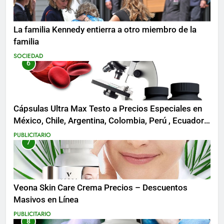
La familia Kennedy entierra a otro miembro de la
familia
SOCIEDAD
6
Cápsulas Ultra Max Testo a Precios Especiales en
México, Chile, Argentina, Colombia, Perú , Ecuador,
Costa Rica y Más
PUBLICITARIO
7
Veona Skin Care Crema Precios – Descuentos
Masivos en Línea
PUBLICITARIO
8