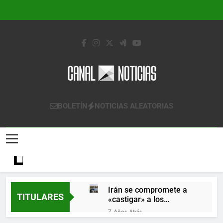
Saltar
al
contenido
Canal Noticias
Canal Noticias
BOLETÍN
NOTICIAS ALEATORIAS
Irán se compromete a
TITULARES
«castigar» a los
responsables de
7 Años Atrás
derribar un avión
Lo que se espera de los