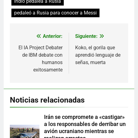
indio pedalea a Rusia
pedaleó a Rusia para conocer a Messi
Anterior:
Siguiente:
Navegación
de
El IA Project Debater
Koko, el gorila que
de IBM debate con
aprendió lenguaje de
entradas
humanos
señas, muerta
exitosamente
Noticias relacionadas
Irán se compromete a «castigar»
a los responsables de derribar un
avión ucraniano mientras se