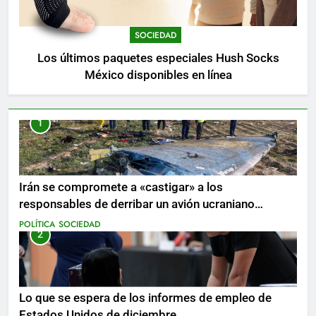
SOCIEDAD
Los últimos paquetes especiales Hush Socks
México disponibles en línea
1
Irán se compromete a «castigar» a los
responsables de derribar un avión ucraniano
mientras se realizan arrestos
POLÍTICA
SOCIEDAD
2
Lo que se espera de los informes de empleo de
Estados Unidos de diciembre