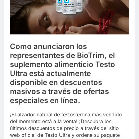
Libre
Crucero en México te
lleva a lugares
paranormales con
7 Años Atrás
binoculares de visión
La Inteligencia Artificial
nocturna y reuniones de
deepfake de Samsung
secuestrados
fabrica un clip de
7 Años Atrás
movimiento desde una
Como anunciaron los
sola foto
representantes de BioTrim, el
suplemento alimenticio Testo
Ultra está actualmente
disponible en descuentos
masivos a través de ofertas
especiales en línea.
¡El alzador natural de testosterona más vendido
del momento está a la venta! ¡Descubra los
últimos descuentos de precio a través del sitio
web oficial de Testo Ultra y ordene su paquete