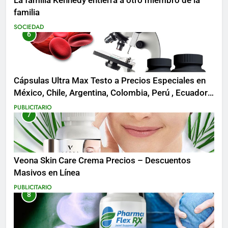
La familia Kennedy entierra a otro miembro de la
familia
SOCIEDAD
6
Cápsulas Ultra Max Testo a Precios Especiales en
México, Chile, Argentina, Colombia, Perú , Ecuador,
Costa Rica y Más
PUBLICITARIO
7
Veona Skin Care Crema Precios – Descuentos
Masivos en Línea
PUBLICITARIO
8