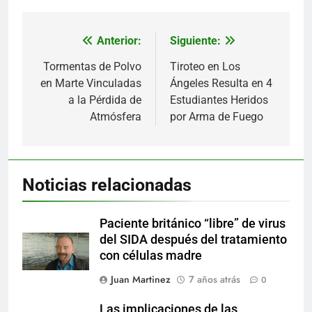
Anterior:
Siguiente:
Navegación
de
Tormentas de Polvo
Tiroteo en Los
en Marte Vinculadas
Ángeles Resulta en 4
entradas
a la Pérdida de
Estudiantes Heridos
Atmósfera
por Arma de Fuego
Noticias relacionadas
Paciente británico “libre” de virus
del SIDA después del tratamiento
con células madre
Juan Martinez
7 años atrás
0
Las implicaciones de las