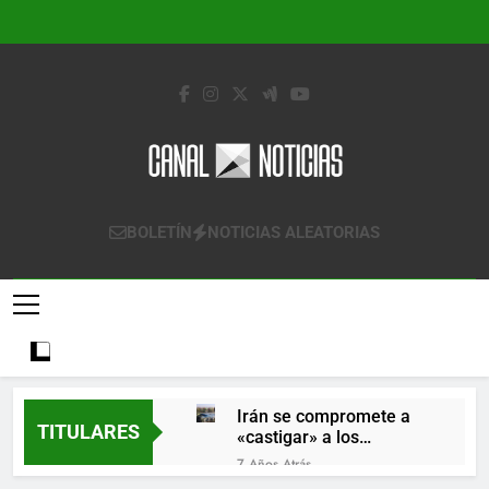
Saltar
al
contenido
Canal Noticias
Canal Noticias
BOLETÍN
NOTICIAS ALEATORIAS
Irán se compromete a
TITULARES
«castigar» a los
responsables de
7 Años Atrás
derribar un avión
Lo que se espera de los