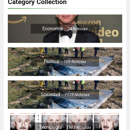
Category Collection
Economía
74
Noticias
Política
109
Noticias
Sociedad
1175
Noticias
Tecnología
1583
Noticias