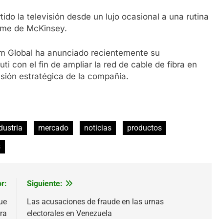
do la televisión desde un lujo ocasional a una rutina
orme de McKinsey.
om Global ha anunciado recientemente su
i con el fin de ampliar la red de cable de fibra en
nsión estratégica de la compañía.
dustria
mercado
noticias
productos
s
r:
Siguiente:
ue
Las acusaciones de fraude en las urnas
rra
electorales en Venezuela