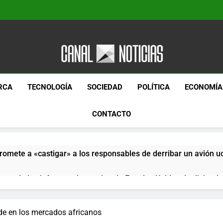
Canal Noticias
Canal Noticias
RCA
TECNOLOGÍA
SOCIEDAD
POLÍTICA
ECONOMÍA
CONTACTO
romete a «castigar» a los responsables de derribar un avión u
pera de los informes de empleo de Estados Unidos de diciemb
paquetes especiales Hush Socks México disponibles en línea
de en los mercados africanos