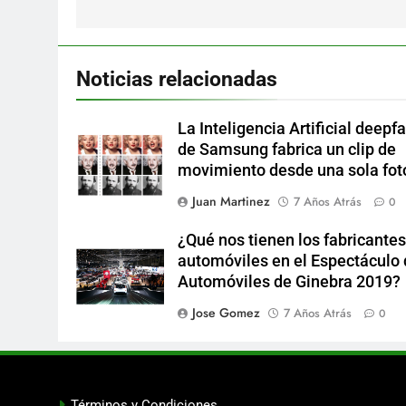
entradas
Noticias relacionadas
La Inteligencia Artificial deepf
de Samsung fabrica un clip de
movimiento desde una sola fot
Juan Martinez
7 Años Atrás
0
¿Qué nos tienen los fabricantes
automóviles en el Espectáculo
Automóviles de Ginebra 2019?
Jose Gomez
7 Años Atrás
0
Términos y Condiciones