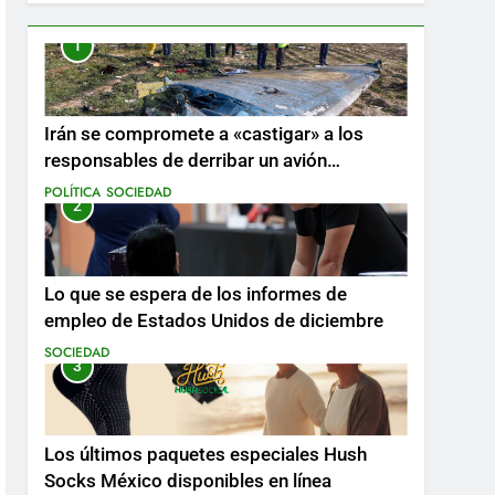
1
Irán se compromete a «castigar» a los
responsables de derribar un avión
ucraniano mientras se realizan arrestos
POLÍTICA
SOCIEDAD
2
Lo que se espera de los informes de
empleo de Estados Unidos de diciembre
SOCIEDAD
3
Los últimos paquetes especiales Hush
Socks México disponibles en línea