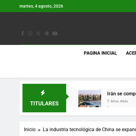
Saltar
martes, 4 agosto, 2026
al
contenido
PAGINA INICIAL
ACE
Irán se comp
7 Años Atrás
TITULARES
Lo que se es
7 Años Atrás
Los últimos 
Inicio
La industria tecnológica de China se expan
7 Años Atrás