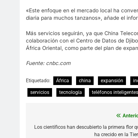
«Este enfoque en el mercado local ha converti
diaria para muchos tanzanos», añade el inf
Más servicios seguirán, ya que China Telec
colaboración con el Centro de Datos de Djibout
África Oriental, como parte del plan de expa
Fuente: cnbc.com
Etiquetado:
África
china
expansión
in
servicios
tecnología
teléfonos inteligente
Anterio
Navegación
de
Los científicos han descubierto la primera flor q
ha crecido en la Tie