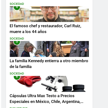
SOCIEDAD
4
El famoso chef y restaurador, Carl Ruiz,
muere a los 44 años
SOCIEDAD
5
La familia Kennedy entierra a otro miembro
de la familia
SOCIEDAD
6
Cápsulas Ultra Max Testo a Precios
Especiales en México, Chile, Argentina,
Colombia, Perú , Ecuador, Costa Rica y